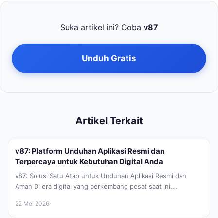
Suka artikel ini? Coba
v87
Unduh Gratis
Artikel Terkait
v87: Platform Unduhan Aplikasi Resmi dan
Terpercaya untuk Kebutuhan Digital Anda
v87: Solusi Satu Atap untuk Unduhan Aplikasi Resmi dan
Aman Di era digital yang berkembang pesat saat ini,
kebutuhan akan...
22 Mei 2026