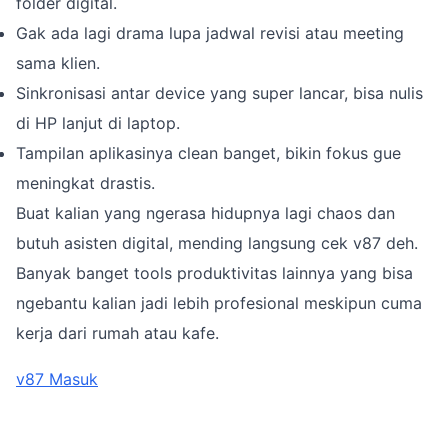
folder digital.
Gak ada lagi drama lupa jadwal revisi atau meeting
sama klien.
Sinkronisasi antar device yang super lancar, bisa nulis
di HP lanjut di laptop.
Tampilan aplikasinya clean banget, bikin fokus gue
meningkat drastis.
Buat kalian yang ngerasa hidupnya lagi chaos dan
butuh asisten digital, mending langsung cek v87 deh.
Banyak banget tools produktivitas lainnya yang bisa
ngebantu kalian jadi lebih profesional meskipun cuma
kerja dari rumah atau kafe.
v87 Masuk