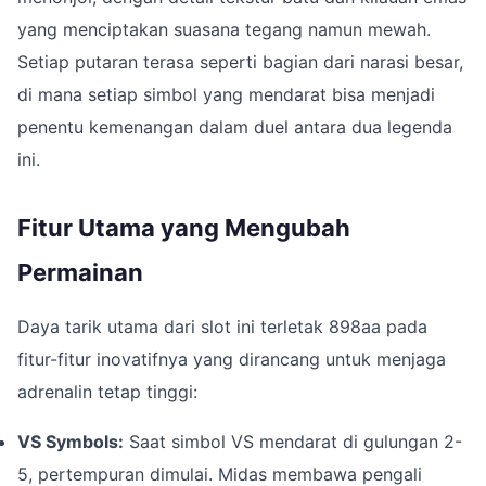
yang menciptakan suasana tegang namun mewah.
Setiap putaran terasa seperti bagian dari narasi besar,
di mana setiap simbol yang mendarat bisa menjadi
penentu kemenangan dalam duel antara dua legenda
ini.
Fitur Utama yang Mengubah
Permainan
Daya tarik utama dari slot ini terletak 898aa pada
fitur-fitur inovatifnya yang dirancang untuk menjaga
adrenalin tetap tinggi:
VS Symbols:
Saat simbol VS mendarat di gulungan 2-
5, pertempuran dimulai. Midas membawa pengali