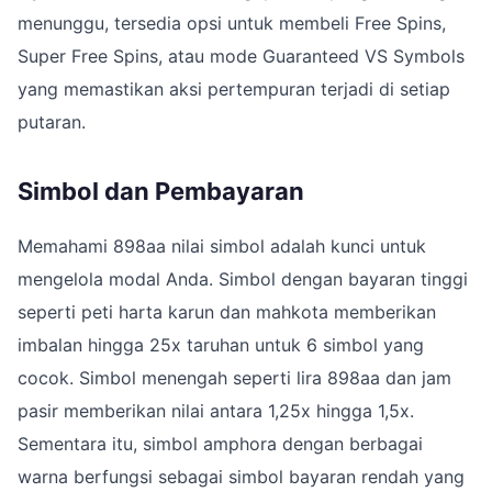
menunggu, tersedia opsi untuk membeli Free Spins,
Super Free Spins, atau mode Guaranteed VS Symbols
yang memastikan aksi pertempuran terjadi di setiap
putaran.
Simbol dan Pembayaran
Memahami 898aa nilai simbol adalah kunci untuk
mengelola modal Anda. Simbol dengan bayaran tinggi
seperti peti harta karun dan mahkota memberikan
imbalan hingga 25x taruhan untuk 6 simbol yang
cocok. Simbol menengah seperti lira 898aa dan jam
pasir memberikan nilai antara 1,25x hingga 1,5x.
Sementara itu, simbol amphora dengan berbagai
warna berfungsi sebagai simbol bayaran rendah yang