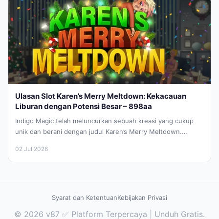
Ulasan Slot Karen’s Merry Meltdown: Kekacauan
Liburan dengan Potensi Besar – 898aa
Indigo Magic telah meluncurkan sebuah kreasi yang cukup
unik dan berani dengan judul Karen’s Merry Meltdown.
Mengambil inspirasi dari budaya...
02 Jul 2026
Syarat dan Ketentuan
Kebijakan Privasi
© 2026 v87 ✅ Platform Terpercaya | Unduh Gratis.