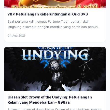
v87: Petualangan Keberuntungan di Grid 3×3
Saat pertama kali memuat Fortune Tiger, pemain akan
langsung disambut dengan estetika yang cerah dan penuh
warna. Tema Asia yang...
04 Agu 2026
Ulasan Slot Crown of the Undying: Petualangan
Kelam yang Mendebarkan – 898aa
Selamat datang di dunia kelam Crown of the Undying, sebuah