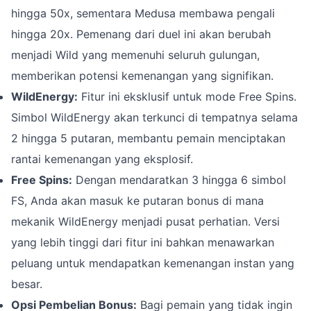
hingga 50x, sementara Medusa membawa pengali
hingga 20x. Pemenang dari duel ini akan berubah
menjadi Wild yang memenuhi seluruh gulungan,
memberikan potensi kemenangan yang signifikan.
WildEnergy:
Fitur ini eksklusif untuk mode Free Spins.
Simbol WildEnergy akan terkunci di tempatnya selama
2 hingga 5 putaran, membantu pemain menciptakan
rantai kemenangan yang eksplosif.
Free Spins:
Dengan mendaratkan 3 hingga 6 simbol
FS, Anda akan masuk ke putaran bonus di mana
mekanik WildEnergy menjadi pusat perhatian. Versi
yang lebih tinggi dari fitur ini bahkan menawarkan
peluang untuk mendapatkan kemenangan instan yang
besar.
Opsi Pembelian Bonus:
Bagi pemain yang tidak ingin