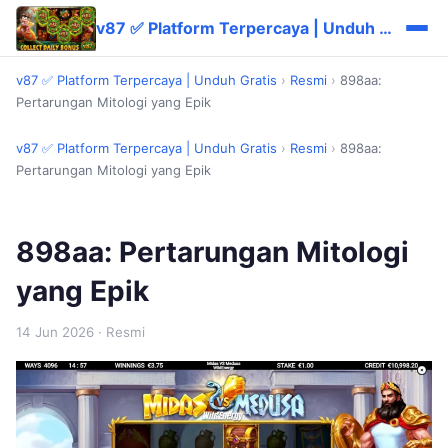
v87 ✅ Platform Terpercaya | Unduh Gratis
v87 ✅ Platform Terpercaya | Unduh Gratis
›
Resmi
›
898aa:
Pertarungan Mitologi yang Epik
v87 ✅ Platform Terpercaya | Unduh Gratis
›
Resmi
›
898aa:
Pertarungan Mitologi yang Epik
898aa: Pertarungan Mitologi
yang Epik
14 Jun 2026
· Resmi