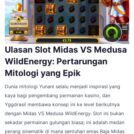
Ulasan Slot Midas VS Medusa
WildEnergy: Pertarungan
Mitologi yang Epik
Dunia mitologi Yunani selalu menjadi inspirasi yang
kaya bagi pengembang permainan kasino, dan
Yggdrasil membawa konsep ini ke level berikutnya
dengan Midas VS Medusa WildEnergy. Slot ini bukan
sekadar permainan gulungan biasa; ini adalah medan
perang sinematik di mana sentuhan emas Raja Midas